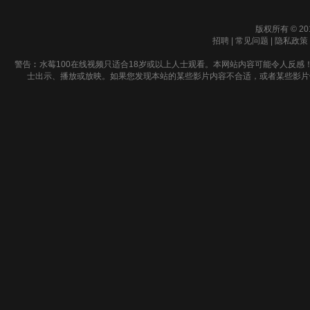
版权所有 © 20
招聘
|
常见问题
|
隐私政策
警告︰水莓100在线视频只适合18岁或以上人士观看。本网站内容可能令人反感
士出示、播放或放映。如果您发现本站的某些影片内容不合适，或者某些影片侵犯了您