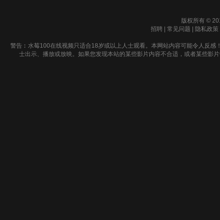
版权所有 © 20
招聘
|
常见问题
|
隐私政策
警告︰水莓100在线视频只适合18岁或以上人士观看。本网站内容可能令人反感
士出示、播放或放映。如果您发现本站的某些影片内容不合适，或者某些影片侵犯了您